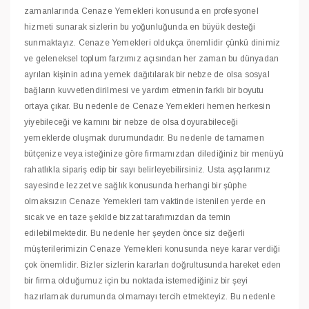
zamanlarında Cenaze Yemekleri konusunda en profesyonel
hizmeti sunarak sizlerin bu yoğunluğunda en büyük desteği
sunmaktayız. Cenaze Yemekleri oldukça önemlidir çünkü dinimiz
ve geleneksel toplum farzımız açısından her zaman bu dünyadan
ayrılan kişinin adına yemek dağıtılarak bir nebze de olsa sosyal
bağların kuvvetlendirilmesi ve yardım etmenin farklı bir boyutu
ortaya çıkar. Bu nedenle de Cenaze Yemekleri hemen herkesin
yiyebileceği ve karnını bir nebze de olsa doyurabileceği
yemeklerde oluşmak durumundadır. Bu nedenle de tamamen
bütçenize veya isteğinize göre firmamızdan dilediğiniz bir menüyü
rahatlıkla sipariş edip bir sayı belirleyebilirsiniz. Usta aşçılarımız
sayesinde lezzet ve sağlık konusunda herhangi bir şüphe
olmaksızın Cenaze Yemekleri tam vaktinde istenilen yerde en
sıcak ve en taze şekilde bizzat tarafımızdan da temin
edilebilmektedir. Bu nedenle her şeyden önce siz değerli
müşterilerimizin Cenaze Yemekleri konusunda neye karar verdiği
çok önemlidir. Bizler sizlerin kararları doğrultusunda hareket eden
bir firma olduğumuz için bu noktada istemediğiniz bir şeyi
hazırlamak durumunda olmamayı tercih etmekteyiz. Bu nedenle