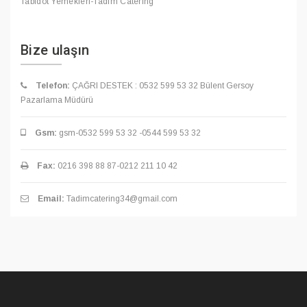
Tabldot Yemekleri-Tadım Catering
Bize ulaşın
Telefon:
ÇAĞRI DESTEK : 0532 599 53 32 Bülent Gersoy
Pazarlama Müdürü
Gsm:
gsm-0532 599 53 32 -0544 599 53 32
Fax:
0216 398 88 87-0212 211 10 42
Email:
Tadimcatering34@gmail.com