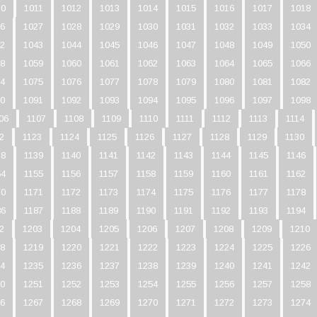
10
1011
1012
1013
1014
1015
1016
1017
1018
6
1027
1028
1029
1030
1031
1032
1033
1034
2
1043
1044
1045
1046
1047
1048
1049
1050
8
1059
1060
1061
1062
1063
1064
1065
1066
4
1075
1076
1077
1078
1079
1080
1081
1082
0
1091
1092
1093
1094
1095
1096
1097
1098
06
1107
1108
1109
1110
1111
1112
1113
1114
2
1123
1124
1125
1126
1127
1128
1129
1130
38
1139
1140
1141
1142
1143
1144
1145
1146
54
1155
1156
1157
1158
1159
1160
1161
1162
70
1171
1172
1173
1174
1175
1176
1177
1178
86
1187
1188
1189
1190
1191
1192
1193
1194
2
1203
1204
1205
1206
1207
1208
1209
1210
8
1219
1220
1221
1222
1223
1224
1225
1226
4
1235
1236
1237
1238
1239
1240
1241
1242
0
1251
1252
1253
1254
1255
1256
1257
1258
6
1267
1268
1269
1270
1271
1272
1273
1274