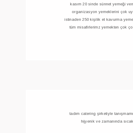
kasım 20 sinde sünnet yemeği ver
organizasyon yemeklerini çok uy
istinaden 250 kişilik et kavurma ye
tüm misafirlerimz yemekten çok ç
tadım catering şirketiyle tanışmamı
hijyenik ve zamanında sıcak 