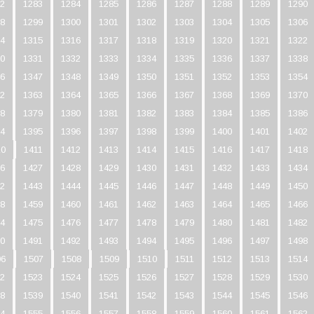
2
1283
1284
1285
1286
1287
1288
1289
1290
8
1299
1300
1301
1302
1303
1304
1305
1306
4
1315
1316
1317
1318
1319
1320
1321
1322
0
1331
1332
1333
1334
1335
1336
1337
1338
6
1347
1348
1349
1350
1351
1352
1353
1354
2
1363
1364
1365
1366
1367
1368
1369
1370
8
1379
1380
1381
1382
1383
1384
1385
1386
4
1395
1396
1397
1398
1399
1400
1401
1402
10
1411
1412
1413
1414
1415
1416
1417
1418
6
1427
1428
1429
1430
1431
1432
1433
1434
2
1443
1444
1445
1446
1447
1448
1449
1450
8
1459
1460
1461
1462
1463
1464
1465
1466
4
1475
1476
1477
1478
1479
1480
1481
1482
0
1491
1492
1493
1494
1495
1496
1497
1498
06
1507
1508
1509
1510
1511
1512
1513
1514
2
1523
1524
1525
1526
1527
1528
1529
1530
8
1539
1540
1541
1542
1543
1544
1545
1546
4
1555
1556
1557
1558
1559
1560
1561
1562