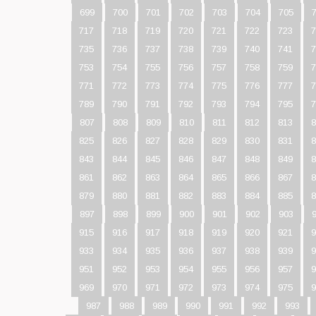
699
700
701
702
703
704
705
717
718
719
720
721
722
723
7
735
736
737
738
739
740
741
7
753
754
755
756
757
758
759
7
771
772
773
774
775
776
777
7
789
790
791
792
793
794
795
7
807
808
809
810
811
812
813
8
825
826
827
828
829
830
831
8
843
844
845
846
847
848
849
8
861
862
863
864
865
866
867
8
879
880
881
882
883
884
885
8
897
898
899
900
901
902
903
915
916
917
918
919
920
921
9
933
934
935
936
937
938
939
9
951
952
953
954
955
956
957
9
969
970
971
972
973
974
975
9
987
988
989
990
991
992
993