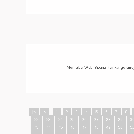
Merhaba Web Siteniz harika görünüy
|<
<
1
2
3
4
5
6
7
8
22
23
24
25
26
27
28
29
3
43
44
45
46
47
48
49
50
5