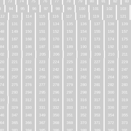
2
73
74
75
76
77
78
79
80
81
82
83
3
94
95
96
97
98
99
100
101
102
103
112
113
114
115
116
117
118
119
120
121
30
131
132
133
134
135
136
137
138
139
48
149
150
151
152
153
154
155
156
157
66
167
168
169
170
171
172
173
174
175
84
185
186
187
188
189
190
191
192
193
202
203
204
205
206
207
208
209
210
211
20
221
222
223
224
225
226
227
228
229
38
239
240
241
242
243
244
245
246
247
56
257
258
259
260
261
262
263
264
265
74
275
276
277
278
279
280
281
282
283
92
293
294
295
296
297
298
299
300
301
310
311
312
313
314
315
316
317
318
319
28
329
330
331
332
333
334
335
336
337
46
347
348
349
350
351
352
353
354
355
64
365
366
367
368
369
370
371
372
373
82
383
384
385
386
387
388
389
390
391