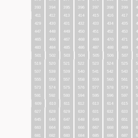
393
394
395
396
397
398
399
4
411
412
413
414
415
416
417
4
429
430
431
432
433
434
435
4
447
448
449
450
451
452
453
4
465
466
467
468
469
470
471
4
483
484
485
486
487
488
489
4
501
502
503
504
505
506
507
519
520
521
522
523
524
525
5
537
538
539
540
541
542
543
5
555
556
557
558
559
560
561
5
573
574
575
576
577
578
579
5
591
592
593
594
595
596
597
5
609
610
611
612
613
614
615
6
627
628
629
630
631
632
633
6
645
646
647
648
649
650
651
6
663
664
665
666
667
668
669
6
681
682
683
684
685
686
687
6