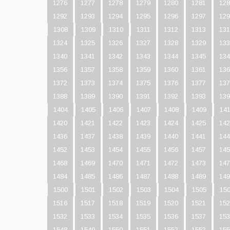
1276
1277
1278
1279
1280
1281
128
1292
1293
1294
1295
1296
1297
129
1308
1309
1310
1311
1312
1313
131
1324
1325
1326
1327
1328
1329
133
1340
1341
1342
1343
1344
1345
134
1356
1357
1358
1359
1360
1361
136
1372
1373
1374
1375
1376
1377
137
1388
1389
1390
1391
1392
1393
139
1404
1405
1406
1407
1408
1409
14
1420
1421
1422
1423
1424
1425
142
1436
1437
1438
1439
1440
1441
144
1452
1453
1454
1455
1456
1457
145
1468
1469
1470
1471
1472
1473
147
1484
1485
1486
1487
1488
1489
149
1500
1501
1502
1503
1504
1505
15
1516
1517
1518
1519
1520
1521
152
1532
1533
1534
1535
1536
1537
153
1548
1549
1550
1551
1552
1553
155