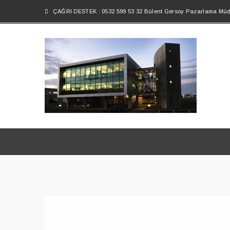
ÇAĞRI DESTEK : 0532 599 53 32 Bülent Gersoy Pazarlama Mü
ZİYARETÇİ DEFTERİ
Salonumuz için yapılmış yorumlar