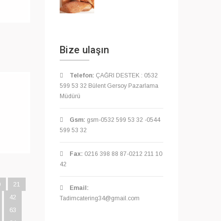
Bize ulaşın
Telefon:
ÇAĞRI DESTEK : 0532
599 53 32 Bülent Gersoy Pazarlama
Müdürü
Gsm:
gsm-0532 599 53 32 -0544
599 53 32
Fax:
0216 398 88 87-0212 211 10
42
0
21
Email:
42
Tadimcatering34@gmail.com
63