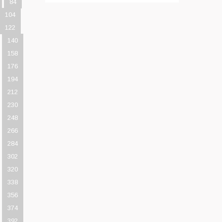
84
104
122
140
158
176
194
212
230
248
266
284
302
320
338
356
374
392