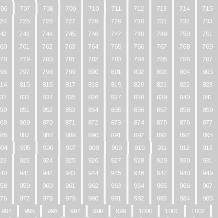
706
707
708
709
710
711
712
713
714
715
24
725
726
727
728
729
730
731
732
733
42
743
744
745
746
747
748
749
750
751
60
761
762
763
764
765
766
767
768
769
78
779
780
781
782
783
784
785
786
787
96
797
798
799
800
801
802
803
804
805
14
815
816
817
818
819
820
821
822
823
32
833
834
835
836
837
838
839
840
841
50
851
852
853
854
855
856
857
858
859
68
869
870
871
872
873
874
875
876
877
86
887
888
889
890
891
892
893
894
895
904
905
906
907
908
909
910
911
912
913
22
923
924
925
926
927
928
929
930
931
40
941
942
943
944
945
946
947
948
949
58
959
960
961
962
963
964
965
966
967
76
977
978
979
980
981
982
983
984
985
994
995
996
997
998
999
1000
1001
1002