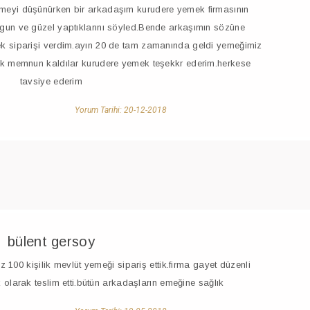
meyi düşünürken bir arkadaşım kurudere yemek firmasının
gun ve güzel yaptıklarını söyled.Bende arkaşımın sözüne
mek siparişi verdim.ayın 20 de tam zamanında geldi yemeğimiz
ok memnun kaldılar kurudere yemek teşekkr ederim.herkese
tavsiye ederim
Yorum Tarihi: 20-12-2018
bülent gersoy
z 100 kişilik mevlüt yemeği sipariş ettik.firma gayet düzenli
olarak teslim etti.bütün arkadaşların emeğine sağlık