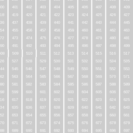
00
401
402
403
404
405
406
407
408
409
18
419
420
421
422
423
424
425
426
427
36
437
438
439
440
441
442
443
444
445
54
455
456
457
458
459
460
461
462
463
72
473
474
475
476
477
478
479
480
481
90
491
492
493
494
495
496
497
498
499
508
509
510
511
512
513
514
515
516
517
26
527
528
529
530
531
532
533
534
535
44
545
546
547
548
549
550
551
552
553
62
563
564
565
566
567
568
569
570
571
80
581
582
583
584
585
586
587
588
589
98
599
600
601
602
603
604
605
606
607
16
617
618
619
620
621
622
623
624
625
34
635
636
637
638
639
640
641
642
643
52
653
654
655
656
657
658
659
660
661
70
671
672
673
674
675
676
677
678
679
88
689
690
691
692
693
694
695
696
697