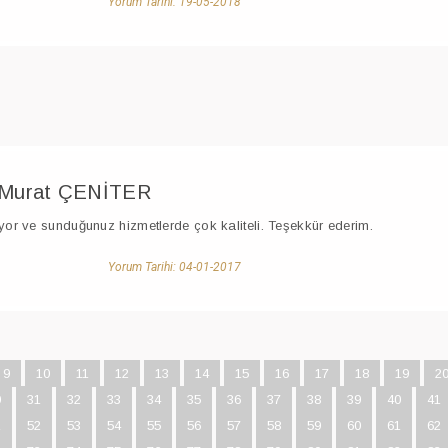
Yorum Tarihi: 19-05-2018
Murat ÇENİTER
or ve sunduğunuz hizmetlerde çok kaliteli. Teşekkür ederim.
Yorum Tarihi: 04-01-2017
9
10
11
12
13
14
15
16
17
18
19
2
0
31
32
33
34
35
36
37
38
39
40
41
1
52
53
54
55
56
57
58
59
60
61
62