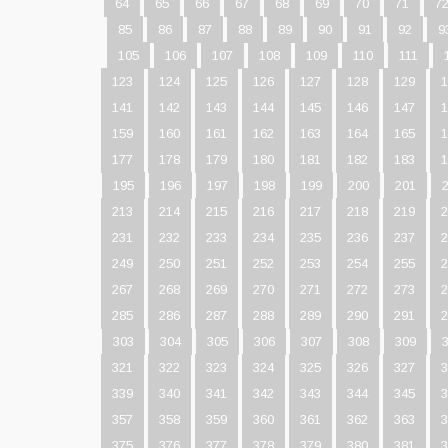
64
65
66
67
68
69
70
71
7
85
86
87
88
89
90
91
92
9
105
106
107
108
109
110
111
123
124
125
126
127
128
129
1
141
142
143
144
145
146
147
1
159
160
161
162
163
164
165
1
177
178
179
180
181
182
183
1
195
196
197
198
199
200
201
213
214
215
216
217
218
219
2
231
232
233
234
235
236
237
2
249
250
251
252
253
254
255
2
267
268
269
270
271
272
273
2
285
286
287
288
289
290
291
2
303
304
305
306
307
308
309
321
322
323
324
325
326
327
3
339
340
341
342
343
344
345
3
357
358
359
360
361
362
363
3
375
376
377
378
379
380
381
3