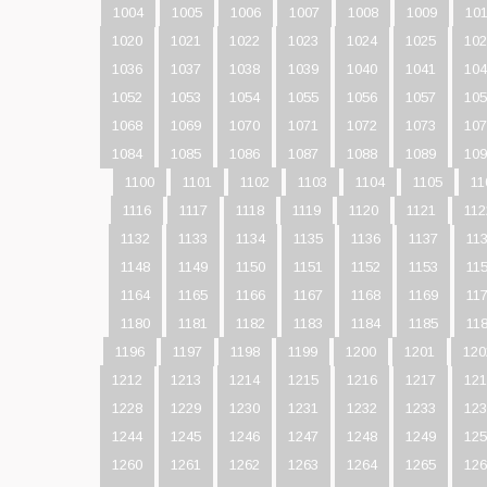
1004
1005
1006
1007
1008
1009
10
1020
1021
1022
1023
1024
1025
102
1036
1037
1038
1039
1040
1041
104
1052
1053
1054
1055
1056
1057
105
1068
1069
1070
1071
1072
1073
107
1084
1085
1086
1087
1088
1089
109
1100
1101
1102
1103
1104
1105
11
1116
1117
1118
1119
1120
1121
112
1132
1133
1134
1135
1136
1137
11
1148
1149
1150
1151
1152
1153
11
1164
1165
1166
1167
1168
1169
11
1180
1181
1182
1183
1184
1185
11
1196
1197
1198
1199
1200
1201
120
1212
1213
1214
1215
1216
1217
121
1228
1229
1230
1231
1232
1233
123
1244
1245
1246
1247
1248
1249
125
1260
1261
1262
1263
1264
1265
126