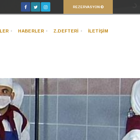
REZERVASYON
LER
HABERLER
Z.DEFTERİ
İLETİŞİM