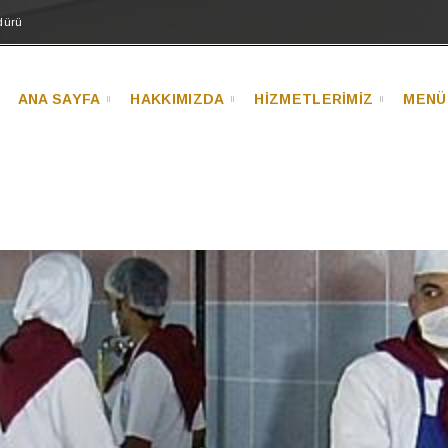
dürü
ANA SAYFA
HAKKIMIZDA
HİZMETLERİMİZ
MENÜ