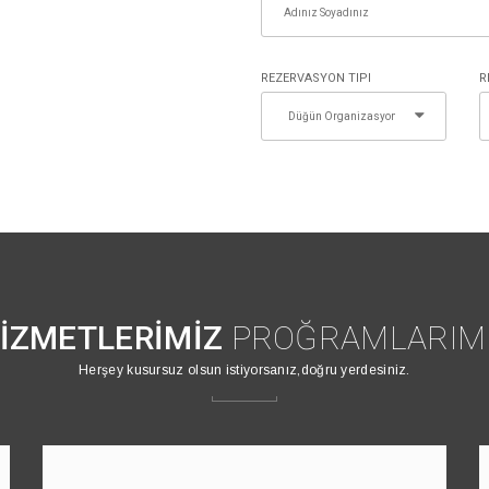
REZERVASYON TIPI
R
İZMETLERİMİZ
PROĞRAMLARIM
Herşey kusursuz olsun istiyorsanız,doğru yerdesiniz.