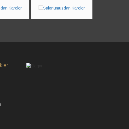
next
kler
i